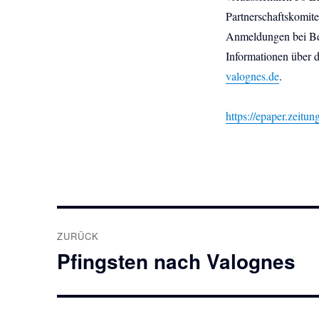
Partnerschaftskomitee
Anmeldungen bei Be
Informationen über d
valognes.de
.
https://epaper.zeitu
Beitragsnavigation
ZURÜCK
Pfingsten nach Valognes
Vorheriger
Beitrag: