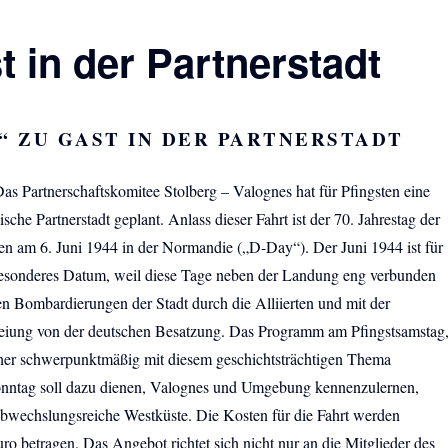
 in der Partnerstadt
“ ZU GAST IN DER
PARTNERSTADT
as Partnerschaftskomitee Stolberg – Valognes hat für Pfingsten eine
sche Partnerstadt geplant. Anlass dieser Fahrt ist der 70. Jahrestag der
en am 6. Juni 1944 in der Normandie („D-Day“). Der Juni 1944 ist für
esonderes Datum, weil diese Tage neben der Landung eng verbunden
n Bombardierungen der Stadt durch die Alliierten und mit der
eiung von der deutschen Besatzung. Das Programm am Pfingstsamstag
daher schwerpunktmäßig mit diesem geschichtsträchtigen Thema
onntag soll dazu dienen, Valognes und Umgebung kennenzulernen,
abwechslungsreiche Westküste. Die Kosten für die Fahrt werden
uro betragen. Das Angebot richtet sich nicht nur an die Mitglieder des