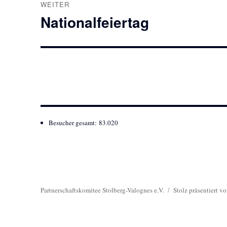
WEITER
Nationalfeiertag
Nächster
Beitrag:
Besucher gesamt:
83.020
Partnerschaftskomitee Stolberg-Valognes e.V.
Stolz präsentiert v