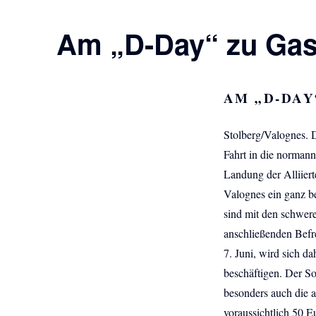
Am „D-Day“ zu Gast
AM „D-DAY
Stolberg/Valognes. D
Fahrt in die normanni
Landung der Alliiert
Valognes ein ganz b
sind mit den schwere
anschließenden Befr
7. Juni, wird sich 
beschäftigen. Der S
besonders auch die 
voraussichtlich 50 E