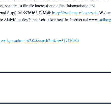
s, sondern ist für alle Interessierten offen. Informationen und
rnd Stapf, ☏ 9976463, E-Mail:
bstapf@stolberg-valognes.de
. Weiter
ie Aktivitäten des Partnerschaftskomitees im Internet auf www.
stolberg
ngsverlag-aachen.de/2.0/#/search?article=379270505