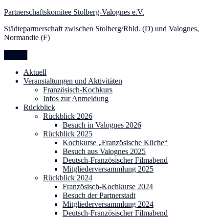
Zum
Partnerschaftskomitee Stolberg-Valognes e.V.
Inhalt
Städtepartnerschaft zwischen Stolberg/Rhld. (D) und Valognes,
springen
Normandie (F)
Menü
Aktuell
Veranstaltungen und Aktivitäten
Französisch-Kochkurs
Infos zur Anmeldung
Rückblick
Rückblick 2026
Besuch in Valognes 2026
Rückblick 2025
Kochkurse „Französische Küche“
Besuch aus Valognes 2025
Deutsch-Französischer Filmabend
Mitgliederversammlung 2025
Rückblick 2024
Französisch-Kochkurse 2024
Besuch der Partnerstadt
Mitgliederversammlung 2024
Deutsch-Französischer Filmabend