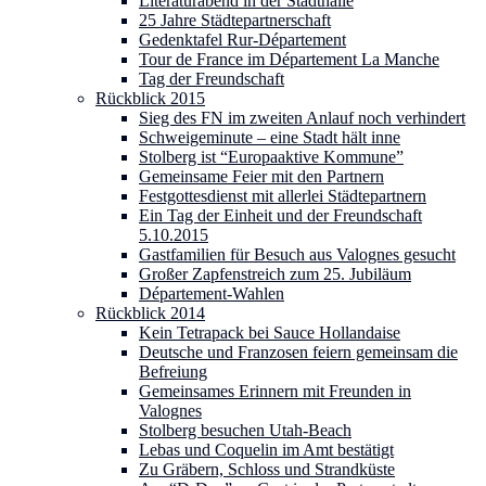
Literaturabend in der Stadthalle
25 Jahre Städtepartnerschaft
Gedenktafel Rur-Département
Tour de France im Département La Manche
Tag der Freundschaft
Rückblick 2015
Sieg des FN im zweiten Anlauf noch verhindert
Schweigeminute – eine Stadt hält inne
Stolberg ist “Europaaktive Kommune”
Gemeinsame Feier mit den Partnern
Festgottesdienst mit allerlei Städtepartnern
Ein Tag der Einheit und der Freundschaft
5.10.2015
Gastfamilien für Besuch aus Valognes gesucht
Großer Zapfenstreich zum 25. Jubiläum
Département-Wahlen
Rückblick 2014
Kein Tetrapack bei Sauce Hollandaise
Deutsche und Franzosen feiern gemeinsam die
Befreiung
Gemeinsames Erinnern mit Freunden in
Valognes
Stolberg besuchen Utah-Beach
Lebas und Coquelin im Amt bestätigt
Zu Gräbern, Schloss und Strandküste