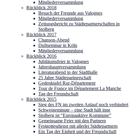
Mitgliederversammlung
Rückblick 2018
Besuch der Freunde aus Valognes
Mitgliederversammlung
Zeitungsbericht zu Städtepartnerschaften in
Stolberg
Rückblick 2017
Chanson-Abend
Duftseminar in Köln
Mitgliederversammlung
Rückblick 2016
Jubiläumsfeier in Valognes
Jahreshauptversammlung
Literaturabend in der Stadthalle
25 Jahre Städtepartnerschaft
Gedenktafel Rur-Département
Tour de France im Département La Manche
Tag der Freundschaft
Rückblick 2015
Sieg des FN im zweiten Anlauf noch verhindert
Schweigeminute – eine Stadt hält inne
Stolberg ist “Europaaktive Kommune”
Gemeinsame Feier mit den Partnern
Festgottesdienst mit allerlei Städtepartnern
Ein Tag der Einheit und der Freundschaft