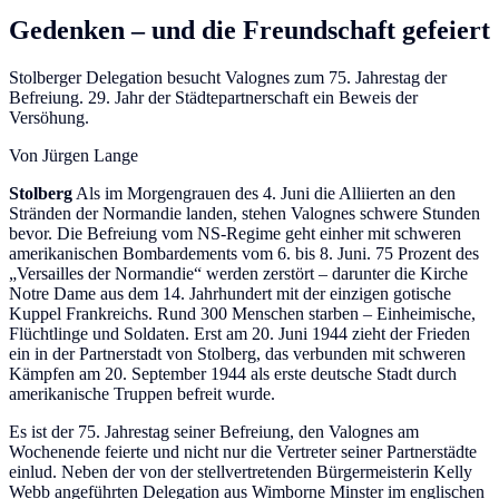
Gedenken – und die Freundschaft gefeiert
Stolberger Delegation besucht Valognes zum 75. Jahrestag der
Befreiung. 29. Jahr der Städtepartnerschaft ein Beweis der
Versöhung.
Von Jürgen Lange
Stolberg
Als im Morgengrauen des 4. Juni die Alliierten an den
Stränden der Normandie landen, stehen Valognes schwere Stunden
bevor. Die Befreiung vom NS-Regime geht einher mit schweren
amerikanischen Bombardements vom 6. bis 8. Juni. 75 Prozent des
„Versailles der Normandie“ werden zerstört – darunter die Kirche
Notre Dame aus dem 14. Jahrhundert mit der einzigen gotische
Kuppel Frankreichs. Rund 300 Menschen starben – Einheimische,
Flüchtlinge und Soldaten. Erst am 20. Juni 1944 zieht der Frieden
ein in der Partnerstadt von Stolberg, das verbunden mit schweren
Kämpfen am 20. September 1944 als erste deutsche Stadt durch
amerikanische Truppen befreit wurde.
Es ist der 75. Jahrestag seiner Befreiung, den Valognes am
Wochenende feierte und nicht nur die Vertreter seiner Partnerstädte
einlud. Neben der von der stellvertretenden Bürgermeisterin Kelly
Webb angeführten Delegation aus Wimborne Minster im englischen