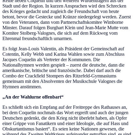
Reihe neben Coquelin und den weiteren Würdenträgern aus der
Stadt und der Region. In kurzen Ansprachen wird den Schrecken
des Krieges gedacht und zugleich die Freundschaft von heute
betont, bevor die Gestecke und Kränze niedergelegt werden. Zuerst
von den Veteranen, dann vom Partnerschaftskomitee Wimborne
Minster. Darauf folgen Burghart Klein und Jean-Marie Mutte vom
Komitee Stolberg-Valognes, die sich auf dem Rückweg vom
Ehrenmal freundschaftlich umarmen.
Es folgt Jean-Louis Valentin, als Präsident der Gemeinschaft auf
Cotentin, Kelly Webb und Karina Wahlen sowie zum Abschluss
Jacques Coquelin als Vertreter der Kommunen. Die
Nationalhymnen werden gespielt – zuerst die deutsche, dann die
amerikanische, britische und französische. Dabei darf auch die
Combo der Crackfield Stompers des Ritzefeld-Gymnasiums
gemeinsam mit den Absolventen der Musikschule Valognes die
Hymnen anstimmen.
„An der Wahlurne offenbart“
Es schließt sich ein Empfang auf der Freitreppe des Rathauses an,
bei dem Coquelin nochmals das Wort ergreift und auch der jungen
Deutschen gedenkt, die den Krieg nicht überlebt haben, als Opfer
einer Grippe von Fanatikern und einer Ideologie, die auf Hass und
Obskurtantismus basiert“. Es seien keine Nationen gewesen, die
während des Zweiten Weltkriegs aufeinander getroffen sind, es sind