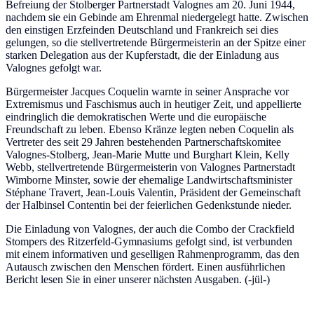
Befreiung der Stolberger Partnerstadt Valognes am 20. Juni 1944,
nachdem sie ein Gebinde am Ehrenmal niedergelegt hatte. Zwischen
den einstigen Erzfeinden Deutschland und Frankreich sei dies
gelungen, so die stellvertretende Bürgermeisterin an der Spitze einer
starken Delegation aus der Kupferstadt, die der Einladung aus
Valognes gefolgt war.
Bürgermeister Jacques Coquelin warnte in seiner Ansprache vor
Extremismus und Faschismus auch in heutiger Zeit, und appellierte
eindringlich die demokratischen Werte und die europäische
Freundschaft zu leben. Ebenso Kränze legten neben Coquelin als
Vertreter des seit 29 Jahren bestehenden Partnerschaftskomitee
Valognes-Stolberg, Jean-Marie Mutte und Burghart Klein, Kelly
Webb, stellvertretende Bürgermeisterin von Valognes Partnerstadt
Wimborne Minster, sowie der ehemalige Landwirtschaftsminister
Stéphane Travert, Jean-Louis Valentin, Präsident der Gemeinschaft
der Halbinsel Contentin bei der feierlichen Gedenkstunde nieder.
Die Einladung von Valognes, der auch die Combo der Crackfield
Stompers des Ritzerfeld-Gymnasiums gefolgt sind, ist verbunden
mit einem informativen und geselligen Rahmenprogramm, das den
Autausch zwischen den Menschen fördert. Einen ausführlichen
Bericht lesen Sie in einer unserer nächsten Ausgaben. (-jül-)