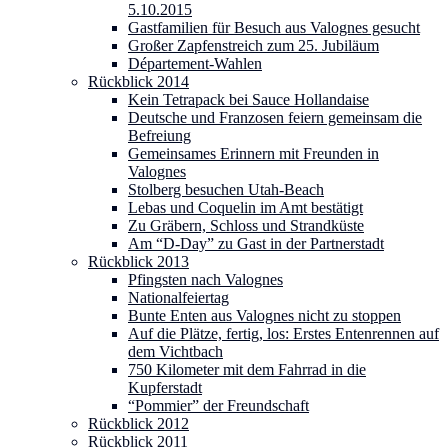
5.10.2015
Gastfamilien für Besuch aus Valognes gesucht
Großer Zapfenstreich zum 25. Jubiläum
Département-Wahlen
Rückblick 2014
Kein Tetrapack bei Sauce Hollandaise
Deutsche und Franzosen feiern gemeinsam die
Befreiung
Gemeinsames Erinnern mit Freunden in
Valognes
Stolberg besuchen Utah-Beach
Lebas und Coquelin im Amt bestätigt
Zu Gräbern, Schloss und Strandküste
Am “D-Day” zu Gast in der Partnerstadt
Rückblick 2013
Pfingsten nach Valognes
Nationalfeiertag
Bunte Enten aus Valognes nicht zu stoppen
Auf die Plätze, fertig, los: Erstes Entenrennen auf
dem Vichtbach
750 Kilometer mit dem Fahrrad in die
Kupferstadt
“Pommier” der Freundschaft
Rückblick 2012
Rückblick 2011