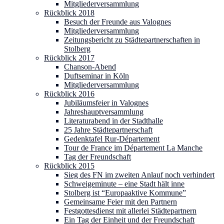
Mitgliederversammlung
Rückblick 2018
Besuch der Freunde aus Valognes
Mitgliederversammlung
Zeitungsbericht zu Städtepartnerschaften in
Stolberg
Rückblick 2017
Chanson-Abend
Duftseminar in Köln
Mitgliederversammlung
Rückblick 2016
Jubiläumsfeier in Valognes
Jahreshauptversammlung
Literaturabend in der Stadthalle
25 Jahre Städtepartnerschaft
Gedenktafel Rur-Département
Tour de France im Département La Manche
Tag der Freundschaft
Rückblick 2015
Sieg des FN im zweiten Anlauf noch verhindert
Schweigeminute – eine Stadt hält inne
Stolberg ist “Europaaktive Kommune”
Gemeinsame Feier mit den Partnern
Festgottesdienst mit allerlei Städtepartnern
Ein Tag der Einheit und der Freundschaft