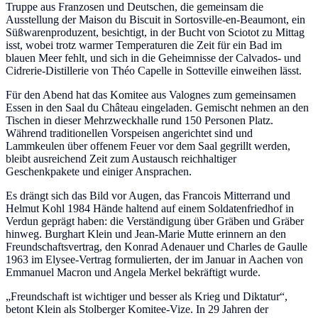
Truppe aus Franzosen und Deutschen, die gemeinsam die
Ausstellung der Maison du Biscuit in Sortosville-en-Beaumont, ein
Süßwarenproduzent, besichtigt, in der Bucht von Sciotot zu Mittag
isst, wobei trotz warmer Temperaturen die Zeit für ein Bad im
blauen Meer fehlt, und sich in die Geheimnisse der Calvados- und
Cidrerie-Distillerie von Théo Capelle in Sotteville einweihen lässt.
Für den Abend hat das Komitee aus Valognes zum gemeinsamen
Essen in den Saal du Château eingeladen. Gemischt nehmen an den
Tischen in dieser Mehrzweckhalle rund 150 Personen Platz.
Während traditionellen Vorspeisen angerichtet sind und
Lammkeulen über offenem Feuer vor dem Saal gegrillt werden,
bleibt ausreichend Zeit zum Austausch reichhaltiger
Geschenkpakete und einiger Ansprachen.
Es drängt sich das Bild vor Augen, das Francois Mitterrand und
Helmut Kohl 1984 Hände haltend auf einem Soldatenfriedhof in
Verdun geprägt haben: die Verständigung über Gräben und Gräber
hinweg. Burghart Klein und Jean-Marie Mutte erinnern an den
Freundschaftsvertrag, den Konrad Adenauer und Charles de Gaulle
1963 im Elysee-Vertrag formulierten, der im Januar in Aachen von
Emmanuel Macron und Angela Merkel bekräftigt wurde.
„Freundschaft ist wichtiger und besser als Krieg und Diktatur“,
betont Klein als Stolberger Komitee-Vize. In 29 Jahren der