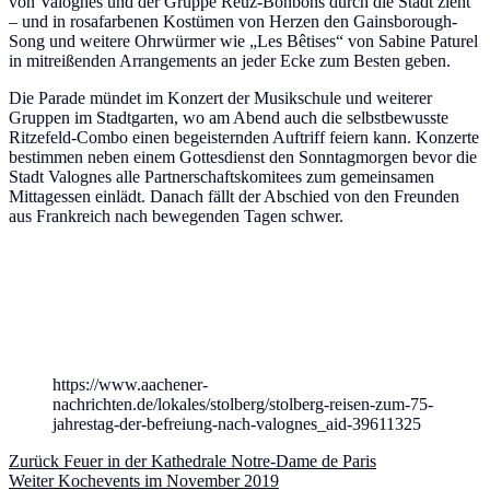
von Valognes und der Gruppe Reuz-Bonbons durch die Stadt zieht
– und in rosafarbenen Kostümen von Herzen den Gainsborough-
Song und weitere Ohrwürmer wie „Les Bêtises“ von Sabine Paturel
in mitreißenden Arrangements an jeder Ecke zum Besten geben.
Die Parade mündet im Konzert der Musikschule und weiterer
Gruppen im Stadtgarten, wo am Abend auch die selbstbewusste
Ritzefeld-Combo einen begeisternden Auftriff feiern kann. Konzerte
bestimmen neben einem Gottesdienst den Sonntagmorgen bevor die
Stadt Valognes alle Partnerschaftskomitees zum gemeinsamen
Mittagessen einlädt. Danach fällt der Abschied von den Freunden
aus Frankreich nach bewegenden Tagen schwer.
https://www.aachener-
nachrichten.de/lokales/stolberg/stolberg-reisen-zum-75-
jahrestag-der-befreiung-nach-valognes_aid-39611325
Beitragsnavigation
Vorheriger
Zurück
Feuer in der Kathedrale Notre-Dame de Paris
Nächster
Beitrag:
Weiter
Kochevents im November 2019