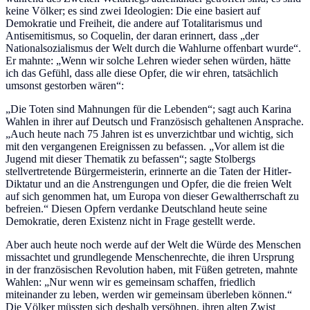
keine Völker; es sind zwei Ideologien: Die eine basiert auf
Demokratie und Freiheit, die andere auf Totalitarismus und
Antisemitismus, so Coquelin, der daran erinnert, dass „der
Nationalsozialismus der Welt durch die Wahlurne offenbart wurde“.
Er mahnte: „Wenn wir solche Lehren wieder sehen würden, hätte
ich das Gefühl, dass alle diese Opfer, die wir ehren, tatsächlich
umsonst gestorben wären“:
„Die Toten sind Mahnungen für die Lebenden“; sagt auch Karina
Wahlen in ihrer auf Deutsch und Französisch gehaltenen Ansprache.
„Auch heute nach 75 Jahren ist es unverzichtbar und wichtig, sich
mit den vergangenen Ereignissen zu befassen. „Vor allem ist die
Jugend mit dieser Thematik zu befassen“; sagte Stolbergs
stellvertretende Bürgermeisterin, erinnerte an die Taten der Hitler-
Diktatur und an die Anstrengungen und Opfer, die die freien Welt
auf sich genommen hat, um Europa von dieser Gewaltherrschaft zu
befreien.“ Diesen Opfern verdanke Deutschland heute seine
Demokratie, deren Existenz nicht in Frage gestellt werde.
Aber auch heute noch werde auf der Welt die Würde des Menschen
missachtet und grundlegende Menschenrechte, die ihren Ursprung
in der französischen Revolution haben, mit Füßen getreten, mahnte
Wahlen: „Nur wenn wir es gemeinsam schaffen, friedlich
miteinander zu leben, werden wir gemeinsam überleben können.“
Die Völker müssten sich deshalb versöhnen, ihren alten Zwist