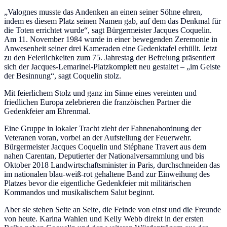
„Valognes musste das Andenken an einen seiner Söhne ehren,
indem es diesem Platz seinen Namen gab, auf dem das Denkmal für
die Toten errichtet wurde“, sagt Bürgermeister Jacques Coquelin.
Am 11. November 1984 wurde in einer bewegenden Zeremonie in
Anwesenheit seiner drei Kameraden eine Gedenktafel erhüllt. Jetzt
zu den Feierlichkeiten zum 75. Jahrestag der Befreiung präsentiert
sich der Jacques-Lemarinel-Platzkomplett neu gestaltet – „im Geiste
der Besinnung“, sagt Coquelin stolz.
Mit feierlichem Stolz und ganz im Sinne eines vereinten und
friedlichen Europa zelebrieren die franzöischen Partner die
Gedenkfeier am Ehrenmal.
Eine Gruppe in lokaler Tracht zieht der Fahnenabordnung der
Veteranen voran, vorbei an der Aufstellung der Feuerwehr.
Bürgermeister Jacques Coquelin und Stéphane Travert aus dem
nahen Carentan, Deputierter der Nationalversammlung und bis
Oktober 2018 Landwirtschaftsminister in Paris, durchschneiden das
im nationalen blau-weiß-rot gehaltene Band zur Einweihung des
Platzes bevor die eigentliche Gedenkfeier mit militärischen
Kommandos und musikalischem Salut beginnt.
Aber sie stehen Seite an Seite, die Feinde von einst und die Freunde
von heute. Karina Wahlen und Kelly Webb direkt in der ersten