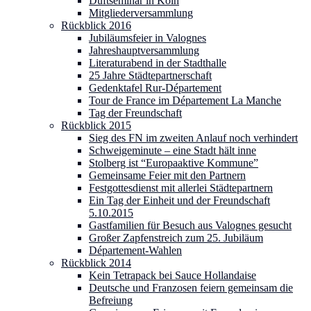
Duftseminar in Köln
Mitgliederversammlung
Rückblick 2016
Jubiläumsfeier in Valognes
Jahreshauptversammlung
Literaturabend in der Stadthalle
25 Jahre Städtepartnerschaft
Gedenktafel Rur-Département
Tour de France im Département La Manche
Tag der Freundschaft
Rückblick 2015
Sieg des FN im zweiten Anlauf noch verhindert
Schweigeminute – eine Stadt hält inne
Stolberg ist “Europaaktive Kommune”
Gemeinsame Feier mit den Partnern
Festgottesdienst mit allerlei Städtepartnern
Ein Tag der Einheit und der Freundschaft
5.10.2015
Gastfamilien für Besuch aus Valognes gesucht
Großer Zapfenstreich zum 25. Jubiläum
Département-Wahlen
Rückblick 2014
Kein Tetrapack bei Sauce Hollandaise
Deutsche und Franzosen feiern gemeinsam die
Befreiung