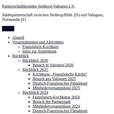
Zum
Partnerschaftskomitee Stolberg-Valognes e.V.
Inhalt
Städtepartnerschaft zwischen Stolberg/Rhld. (D) und Valognes,
springen
Normandie (F)
Menü
Aktuell
Veranstaltungen und Aktivitäten
Französisch-Kochkurs
Infos zur Anmeldung
Rückblick
Rückblick 2026
Besuch in Valognes 2026
Rückblick 2025
Kochkurse „Französische Küche“
Besuch aus Valognes 2025
Deutsch-Französischer Filmabend
Mitgliederversammlung 2025
Rückblick 2024
Französisch-Kochkurse 2024
Besuch der Partnerstadt
Mitgliederversammlung 2024
Deutsch-Französischer Filmabend