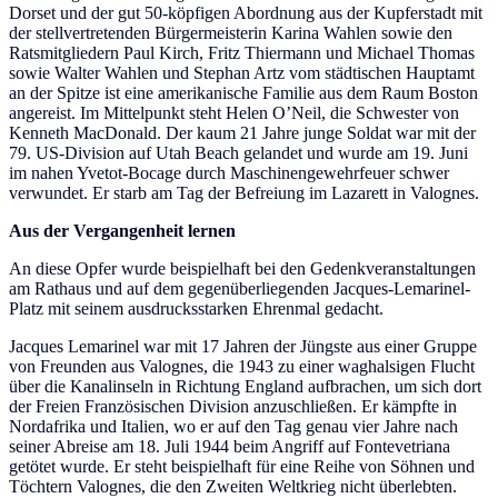
Dorset und der gut 50-köpfigen Abordnung aus der Kupferstadt mit
der stellvertretenden Bürgermeisterin Karina Wahlen sowie den
Ratsmitgliedern Paul Kirch, Fritz Thiermann und Michael Thomas
sowie Walter Wahlen und Stephan Artz vom städtischen Hauptamt
an der Spitze ist eine amerikanische Familie aus dem Raum Boston
angereist. Im Mittelpunkt steht Helen O’Neil, die Schwester von
Kenneth MacDonald. Der kaum 21 Jahre junge Soldat war mit der
79. US-Division auf Utah Beach gelandet und wurde am 19. Juni
im nahen Yvetot-Bocage durch Maschinengewehrfeuer schwer
verwundet. Er starb am Tag der Befreiung im Lazarett in Valognes.
Aus der Vergangenheit lernen
An diese Opfer wurde beispielhaft bei den Gedenkveranstaltungen
am Rathaus und auf dem gegenüberliegenden Jacques-Lemarinel-
Platz mit seinem ausdrucksstarken Ehrenmal gedacht.
Jacques Lemarinel war mit 17 Jahren der Jüngste aus einer Gruppe
von Freunden aus Valognes, die 1943 zu einer waghalsigen Flucht
über die Kanalinseln in Richtung England aufbrachen, um sich dort
der Freien Französischen Division anzuschließen. Er kämpfte in
Nordafrika und Italien, wo er auf den Tag genau vier Jahre nach
seiner Abreise am 18. Juli 1944 beim Angriff auf Fontevetriana
getötet wurde. Er steht beispielhaft für eine Reihe von Söhnen und
Töchtern Valognes, die den Zweiten Weltkrieg nicht überlebten.