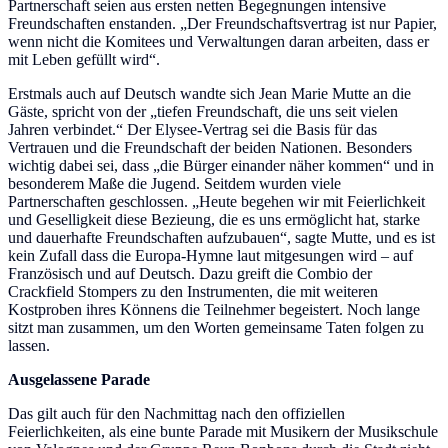
Partnerschaft seien aus ersten netten Begegnungen intensive
Freundschaften enstanden. „Der Freundschaftsvertrag ist nur Papier,
wenn nicht die Komitees und Verwaltungen daran arbeiten, dass er
mit Leben gefüllt wird“.
Erstmals auch auf Deutsch wandte sich Jean Marie Mutte an die
Gäste, spricht von der „tiefen Freundschaft, die uns seit vielen
Jahren verbindet.“ Der Elysee-Vertrag sei die Basis für das
Vertrauen und die Freundschaft der beiden Nationen. Besonders
wichtig dabei sei, dass „die Bürger einander näher kommen“ und in
besonderem Maße die Jugend. Seitdem wurden viele
Partnerschaften geschlossen. „Heute begehen wir mit Feierlichkeit
und Geselligkeit diese Bezieung, die es uns ermöglicht hat, starke
und dauerhafte Freundschaften aufzubauen“, sagte Mutte, und es ist
kein Zufall dass die Europa-Hymne laut mitgesungen wird – auf
Französisch und auf Deutsch. Dazu greift die Combio der
Crackfield Stompers zu den Instrumenten, die mit weiteren
Kostproben ihres Könnens die Teilnehmer begeistert. Noch lange
sitzt man zusammen, um den Worten gemeinsame Taten folgen zu
lassen.
Ausgelassene Parade
Das gilt auch für den Nachmittag nach den offiziellen
Feierlichkeiten, als eine bunte Parade mit Musikern der Musikschule