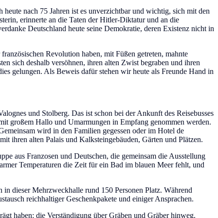
eute nach 75 Jahren ist es unverzichtbar und wichtig, sich mit den
erin, erinnerte an die Taten der Hitler-Diktatur und an die
erdanke Deutschland heute seine Demokratie, deren Existenz nicht in
französischen Revolution haben, mit Füßen getreten, mahnte
en sich deshalb versöhnen, ihren alten Zwist begraben und ihren
dies gelungen. Als Beweis dafür stehen wir heute als Freunde Hand in
Valognes und Stolberg. Das ist schon bei der Ankunft des Reisebusses
die mit großem Hallo und Umarmungen in Empfang genommen werden.
. Gemeinsam wird in den Familien gegessen oder im Hotel de
mit ihren alten Palais und Kalksteingebäuden, Gärten und Plätzen.
 Truppe aus Franzosen und Deutschen, die gemeinsam die Ausstellung
warmer Temperaturen die Zeit für ein Bad im blauen Meer fehlt, und
 in dieser Mehrzweckhalle rund 150 Personen Platz. Während
ustausch reichhaltiger Geschenkpakete und einiger Ansprachen.
prägt haben: die Verständigung über Gräben und Gräber hinweg.