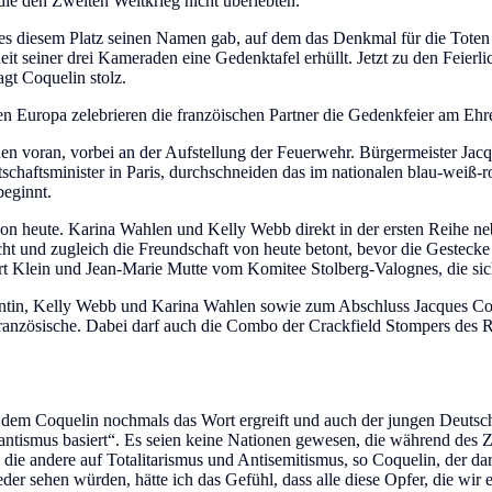
die den Zweiten Weltkrieg nicht überlebten.
s diesem Platz seinen Namen gab, auf dem das Denkmal für die Toten 
iner drei Kameraden eine Gedenktafel erhüllt. Jetzt zu den Feierlichk
agt Coquelin stolz.
hen Europa zelebrieren die franzöischen Partner die Gedenkfeier am Eh
nen voran, vorbei an der Aufstellung der Feuerwehr. Bürgermeister Ja
haftsminister in Paris, durchschneiden das im nationalen blau-weiß-ro
eginnt.
e von heute. Karina Wahlen und Kelly Webb direkt in der ersten Reihe 
t und zugleich die Freundschaft von heute betont, bevor die Gestecke
rt Klein und Jean-Marie Mutte vom Komitee Stolberg-Valognes, die s
Cotentin, Kelly Webb und Karina Wahlen sowie zum Abschluss Jacques 
nd französische. Dabei darf auch die Combo der Crackfield Stompers d
i dem Coquelin nochmals das Wort ergreift und auch der jungen Deutsch
ntismus basiert“. Es seien keine Nationen gewesen, die während des Zw
, die andere auf Totalitarismus und Antisemitismus, so Coquelin, der dar
r sehen würden, hätte ich das Gefühl, dass alle diese Opfer, die wir e