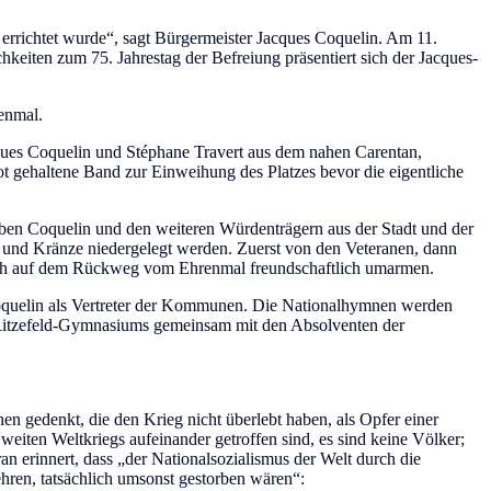
errichtet wurde“, sagt Bürgermeister Jacques Coquelin. Am 11.
eiten zum 75. Jahrestag der Befreiung präsentiert sich der Jacques-
renmal.
cques Coquelin und Stéphane Travert aus dem nahen Carentan,
t gehaltene Band zur Einweihung des Platzes bevor die eigentliche
neben Coquelin und den weiteren Würdenträgern aus der Stadt und der
 und Kränze niedergelegt werden. Zuerst von den Veteranen, dann
ich auf dem Rückweg vom Ehrenmal freundschaftlich umarmen.
Coquelin als Vertreter der Kommunen. Die Nationalhymnen werden
es Ritzefeld-Gymnasiums gemeinsam mit den Absolventen der
en gedenkt, die den Krieg nicht überlebt haben, als Opfer einer
eiten Weltkriegs aufeinander getroffen sind, es sind keine Völker;
an erinnert, dass „der Nationalsozialismus der Welt durch die
hren, tatsächlich umsonst gestorben wären“: