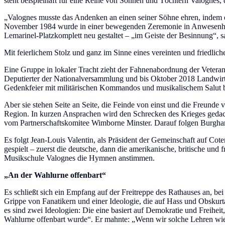
steht beispielhaft für eine Reihe von Söhnen und Töchtern Valognes, 
„Valognes musste das Andenken an einen seiner Söhne ehren, indem e
November 1984 wurde in einer bewegenden Zeremonie in Anwesenheit se
Lemarinel-Platzkomplett neu gestaltet – „im Geiste der Besinnung“, s
Mit feierlichem Stolz und ganz im Sinne eines vereinten und friedlic
Eine Gruppe in lokaler Tracht zieht der Fahnenabordnung der Vetera
Deputierter der Nationalversammlung und bis Oktober 2018 Landwirtsc
Gedenkfeier mit militärischen Kommandos und musikalischem Salut b
Aber sie stehen Seite an Seite, die Feinde von einst und die Freund
Region. In kurzen Ansprachen wird den Schrecken des Krieges gedach
vom Partnerschaftskomitee Wimborne Minster. Darauf folgen Burgha
Es folgt Jean-Louis Valentin, als Präsident der Gemeinschaft auf 
gespielt – zuerst die deutsche, dann die amerikanische, britische u
Musikschule Valognes die Hymnen anstimmen.
„An der Wahlurne offenbart“
Es schließt sich ein Empfang auf der Freitreppe des Rathauses an, be
Grippe von Fanatikern und einer Ideologie, die auf Hass und Obskurta
es sind zwei Ideologien: Die eine basiert auf Demokratie und Freiheit
Wahlurne offenbart wurde“. Er mahnte: „Wenn wir solche Lehren wiede