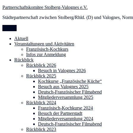
Zum
Partnerschaftskomitee Stolberg-Valognes e.V.
Inhalt
Städtepartnerschaft zwischen Stolberg/Rhld. (D) und Valognes, Norm
springen
Menü
Aktuell
Veranstaltungen und Aktivitäten
Französisch-Kochkurs
Infos zur Anmeldung
Rückblick
Rückblick 2026
Besuch in Valognes 2026
Rückblick 2025
Kochkurse „Französische Küche“
Besuch aus Valognes 2025
Deutsch-Französischer Filmabend
Mitgliederversammlung 2025
Rückblick 2024
Französisch-Kochkurse 2024
Besuch der Partnerstadt
Mitgliederversammlung 2024
Deutsch-Französischer Filmabend
Rückblick 2023