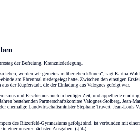
eben
Jahrestag der Befreiung. Kranzniederlegung.
 zu leben, werden wir gemeinsam überleben können“, sagt Karina Wahle
Gebinde am Ehrenmal niedergelegt hatte. Zwischen den einstigen Erzfei
on aus der Kupferstadt, die der Einladung aus Valognes gefolgt war.
mismus und Faschismus auch in heutiger Zeit, und appellierte eindring
9 Jahren bestehenden Partnerschaftskomitee Valognes-Stolberg, Jean-Mar
er ehemalige Landwirtschaftsminister Stéphane Travert, Jean-Louis Val
mpers des Ritzerfeld-Gymnasiums gefolgt sind, ist verbunden mit ein
 in einer unserer nächsten Ausgaben. (-jül-)