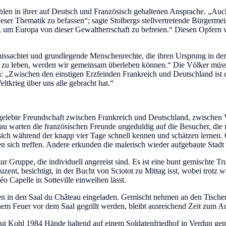
n in ihrer auf Deutsch und Französisch gehaltenen Ansprache. „Auch h
ser Thematik zu befassen“; sagte Stolbergs stellvertretende Bürgermeist
, um Europa von dieser Gewaltherrschaft zu befreien.“ Diesen Opfern v
ssachtet und grundlegende Menschenrechte, die ihren Ursprung in der 
 zu leben, werden wir gemeinsam überleben können.“ Die Völker müsst
n: „Zwischen den einstigen Erzfeinden Frankreich und Deutschland ist 
tkrieg über uns alle gebracht hat.“
e gelebte Freundschaft zwischen Frankreich und Deutschland, zwischen 
au warten die französischen Freunde ungeduldig auf die Besucher, 
 sich während der knapp vier Tage schnell kennen und schätzen lernen
 sich treffen. Andere erkunden die malerisch wieder aufgebaute Stadt 
ur Gruppe, die individuell angereist sind. Es ist eine bunt gemischte
ent, besichtigt, in der Bucht von Sciotot zu Mittag isst, wobei trotz 
o Capelle in Sotteville einweihen lässt.
 in den Saal du Château eingeladen. Gemischt nehmen an den Tischen
nem Feuer vor dem Saal gegrillt werden, bleibt ausreichend Zeit zum A
mut Kohl 1984 Hände haltend auf einem Soldatenfriedhof in Verdun ge