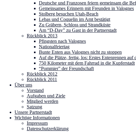
Deutsche und Franzosen feiern gemeinsam die Be
Gemeinsames Erinnern mit Freunden in Valognes
Stolberg besuchen Utah-Beach
Lebas und Coquelin im Amt bestätigt
Zu Gräbern, Schloss und Strandküste
Am “D-Day” zu Gast in der Partnerstadt
Rückblick 2013
Pfingsten nach Valognes
Nationalfeiertag
Bunte Enten aus Valognes nicht zu stoppen
Auf die Plätze, fertig, los: Erstes Entenrennen au
750 Kilometer mit dem Fahrrad in die Kupferstadt
“Pommier” der Freundschaft
Rückblick 2012
Rückblick 2011
Über uns
Vorstand
Aufgaben und Ziele
Mitglied werden
Satzung
Unsere Partnerstadt
Wichtige Informationen
Impressum
Datenschutzerklärung