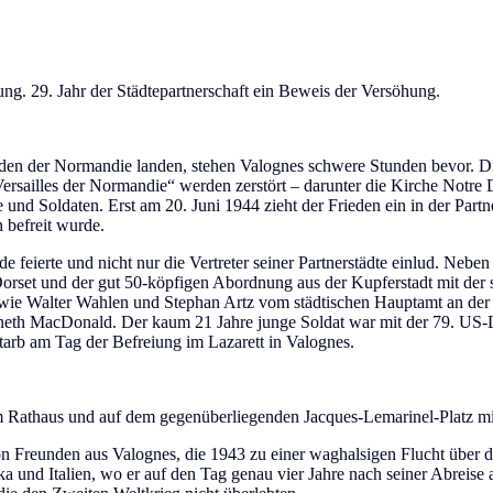
ng. 29. Jahr der Städtepartnerschaft ein Beweis der Versöhung.
änden der Normandie landen, stehen Valognes schwere Stunden bevor.
ersailles der Normandie“ werden zerstört – darunter die Kirche Notre
und Soldaten. Erst am 20. Juni 1944 zieht der Frieden ein in der Par
 befreit wurde.
 feierte und nicht nur die Vertreter seiner Partnerstädte einlud. Neben
set und der gut 50-köpfigen Abordnung aus der Kupferstadt mit der s
wie Walter Wahlen und Stephan Artz vom städtischen Hauptamt an der 
enneth MacDonald. Der kaum 21 Jahre junge Soldat war mit der 79. US-
rb am Tag der Befreiung im Lazarett in Valognes.
m Rathaus und auf dem gegenüberliegenden Jacques-Lemarinel-Platz mi
n Freunden aus Valognes, die 1943 zu einer waghalsigen Flucht über d
a und Italien, wo er auf den Tag genau vier Jahre nach seiner Abreise 