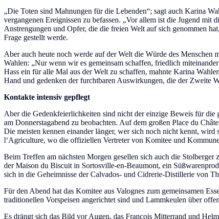
„Die Toten sind Mahnungen für die Lebenden“; sagt auch Karina Wahle
vergangenen Ereignissen zu befassen. „Vor allem ist die Jugend mit die
Anstrengungen und Opfer, die die freien Welt auf sich genommen hat
Frage gestellt werde.
Aber auch heute noch werde auf der Welt die Würde des Menschen mi
Wahlen: „Nur wenn wir es gemeinsam schaffen, friedlich miteinander
Hass ein für alle Mal aus der Welt zu schaffen, mahnte Karina Wahle
Hand und gedenken der furchtbaren Auswirkungen, die der Zweite Wel
Kontakte intensiv gepflegt
Aber die Gedenkfeierlichkeiten sind nicht der einzige Beweis für di
am Donnerstagabend zu beobachten. Auf dem großen Place du Châte
Die meisten kennen einander länger, wer sich noch nicht kennt, wird
l‘Agriculture, wo die offiziellen Vertreter von Komitee und Kommunen
Beim Treffen am nächsten Morgen gesellen sich auch die Stolberger z
der Maison du Biscuit in Sortosville-en-Beaumont, ein Süßwarenproduz
sich in die Geheimnisse der Calvados- und Cidrerie-Distillerie von Thé
Für den Abend hat das Komitee aus Valognes zum gemeinsamen Essen
traditionellen Vorspeisen angerichtet sind und Lammkeulen über offe
Es drängt sich das Bild vor Augen, das Francois Mitterrand und Hel