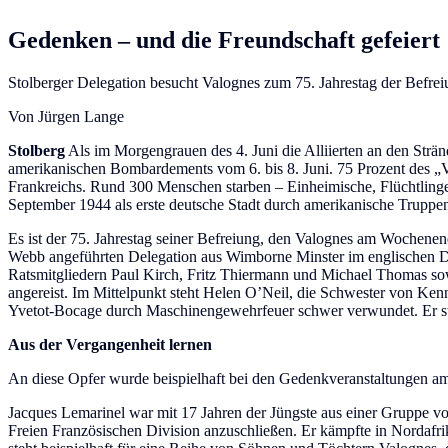
Gedenken – und die Freundschaft gefeiert
Stolberger Delegation besucht Valognes zum 75. Jahrestag der Befreiu
Von Jürgen Lange
Stolberg
Als im Morgengrauen des 4. Juni die Alliierten an den Str
amerikanischen Bombardements vom 6. bis 8. Juni. 75 Prozent des „V
Frankreichs. Rund 300 Menschen starben – Einheimische, Flüchtlinge 
September 1944 als erste deutsche Stadt durch amerikanische Truppen
Es ist der 75. Jahrestag seiner Befreiung, den Valognes am Wochenende
Webb angeführten Delegation aus Wimborne Minster im englischen Dor
Ratsmitgliedern Paul Kirch, Fritz Thiermann und Michael Thomas so
angereist. Im Mittelpunkt steht Helen O’Neil, die Schwester von K
Yvetot-Bocage durch Maschinengewehrfeuer schwer verwundet. Er sta
Aus der Vergangenheit lernen
An diese Opfer wurde beispielhaft bei den Gedenkveranstaltungen a
Jacques Lemarinel war mit 17 Jahren der Jüngste aus einer Gruppe vo
Freien Französischen Division anzuschließen. Er kämpfte in Nordafrik