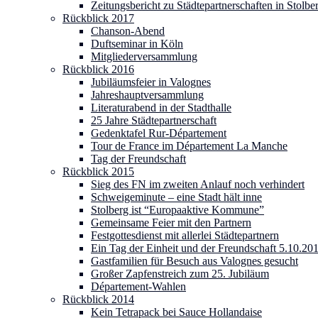
Zeitungsbericht zu Städtepartnerschaften in Stolbe
Rückblick 2017
Chanson-Abend
Duftseminar in Köln
Mitgliederversammlung
Rückblick 2016
Jubiläumsfeier in Valognes
Jahreshauptversammlung
Literaturabend in der Stadthalle
25 Jahre Städtepartnerschaft
Gedenktafel Rur-Département
Tour de France im Département La Manche
Tag der Freundschaft
Rückblick 2015
Sieg des FN im zweiten Anlauf noch verhindert
Schweigeminute – eine Stadt hält inne
Stolberg ist “Europaaktive Kommune”
Gemeinsame Feier mit den Partnern
Festgottesdienst mit allerlei Städtepartnern
Ein Tag der Einheit und der Freundschaft 5.10.20
Gastfamilien für Besuch aus Valognes gesucht
Großer Zapfenstreich zum 25. Jubiläum
Département-Wahlen
Rückblick 2014
Kein Tetrapack bei Sauce Hollandaise