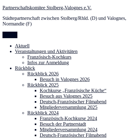
Zum
Partnerschaftskomitee Stolberg-Valognes e.V.
Inhalt
Städtepartnerschaft zwischen Stolberg/Rhld. (D) und Valognes,
springen
Normandie (F)
Menü
Aktuell
Veranstaltungen und Aktivitäten
Französisch-Kochkurs
Infos zur Anmeldung
Rückblick
Rückblick 2026
Besuch in Valognes 2026
Rückblick 2025
Kochkurse „Französische Küche“
Besuch aus Valognes 2025
Deutsch-Französischer Filmabend
Mitgliederversammlung 2025
Rückblick 2024
Französisch-Kochkurse 2024
Besuch der Partnerstadt
Mitgliederversammlung 2024
Deutsch-Französischer Filmabend