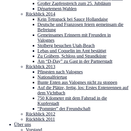
Großer Zapfenstreich zum 25. Jubiläum
Département-Wahlen
Rückblick 2014
Kein Tetrapack bei Sauce Hollandaise
Deutsche und Franzosen feiern gemeinsam die
Befreiung
Gemeinsames Erinnern mit Freunden in
Valognes
Stolberg besuchen Utah-Beach
Lebas und Coquelin im Amt bestätigt
Zu Gräbern, Schloss und Strandküste
Am “D-Day” zu Gast in der Partnerstadt
Rückblick 2013
Pfingsten nach Valognes
Nationalfeiertag
Bunte Enten aus Valognes nicht zu stoppen
Auf die Plätze, fertig, los: Erstes Entenrennen auf
dem Vichtbach
750 Kilometer mit dem Fahrrad in die
Kupferstadt
“Pommier” der Freundschaft
Rückblick 2012
Rückblick 2011
Über uns
Vorstand