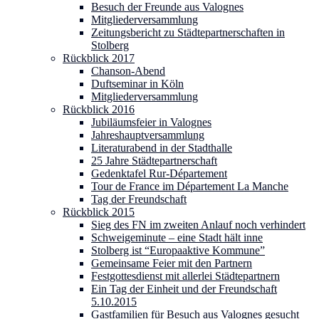
Besuch der Freunde aus Valognes
Mitgliederversammlung
Zeitungsbericht zu Städtepartnerschaften in
Stolberg
Rückblick 2017
Chanson-Abend
Duftseminar in Köln
Mitgliederversammlung
Rückblick 2016
Jubiläumsfeier in Valognes
Jahreshauptversammlung
Literaturabend in der Stadthalle
25 Jahre Städtepartnerschaft
Gedenktafel Rur-Département
Tour de France im Département La Manche
Tag der Freundschaft
Rückblick 2015
Sieg des FN im zweiten Anlauf noch verhindert
Schweigeminute – eine Stadt hält inne
Stolberg ist “Europaaktive Kommune”
Gemeinsame Feier mit den Partnern
Festgottesdienst mit allerlei Städtepartnern
Ein Tag der Einheit und der Freundschaft
5.10.2015
Gastfamilien für Besuch aus Valognes gesucht