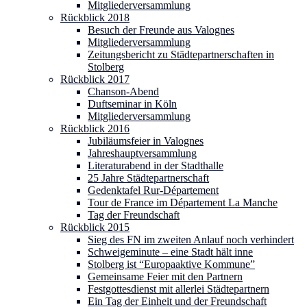
Mitgliederversammlung
Rückblick 2018
Besuch der Freunde aus Valognes
Mitgliederversammlung
Zeitungsbericht zu Städtepartnerschaften in
Stolberg
Rückblick 2017
Chanson-Abend
Duftseminar in Köln
Mitgliederversammlung
Rückblick 2016
Jubiläumsfeier in Valognes
Jahreshauptversammlung
Literaturabend in der Stadthalle
25 Jahre Städtepartnerschaft
Gedenktafel Rur-Département
Tour de France im Département La Manche
Tag der Freundschaft
Rückblick 2015
Sieg des FN im zweiten Anlauf noch verhindert
Schweigeminute – eine Stadt hält inne
Stolberg ist “Europaaktive Kommune”
Gemeinsame Feier mit den Partnern
Festgottesdienst mit allerlei Städtepartnern
Ein Tag der Einheit und der Freundschaft