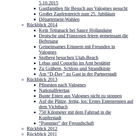
5.10.2015
Gastfamilien für Besuch aus Valognes gesucht
Großer Zapfenstreich zum 25. Jubiläum
Département-Wahlen
Rückblick 2014
Kein Tetrapack bei Sauce Hollandaise
Deutsche und Franzosen feiern gemeinsam die
Befreiung
Gemeinsames Erinnern mit Freunden in
Valognes
Stolberg besuchen Utah-Beach
Lebas und Coquelin im Amt bestätigt
Zu Gräbern, Schloss und Strandküste
Am “D-Day” zu Gast in der Partnerstadt
Rückblick 2013
Pfingsten nach Valognes
Nationalfeiertag
Bunte Enten aus Valognes nicht zu stoppen
Auf die Plätze, fertig, los: Erstes Entenrennen auf
dem Vichtbach
750 Kilometer mit dem Fahrrad in die
Kupferstadt
“Pommier” der Freundschaft
Rückblick 2012
Rückblick 2011