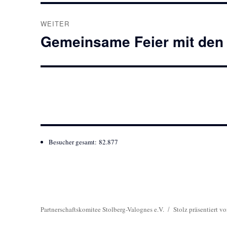
WEITER
Gemeinsame Feier mit den
Nächster
Beitrag:
Besucher gesamt:
82.877
Partnerschaftskomitee Stolberg-Valognes e.V.
Stolz präsentiert v