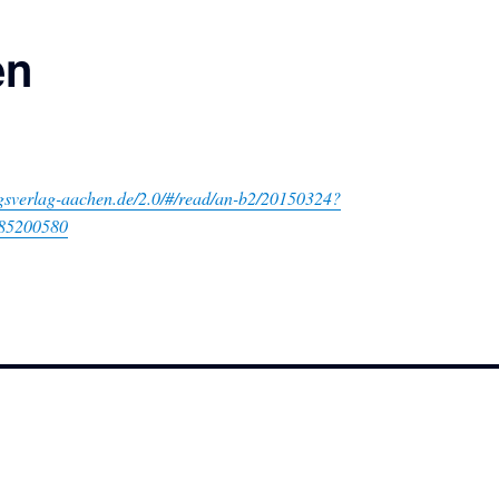
en
ungsverlag-aachen.de/2.0/#/read/an-b2/20150324?
85200580