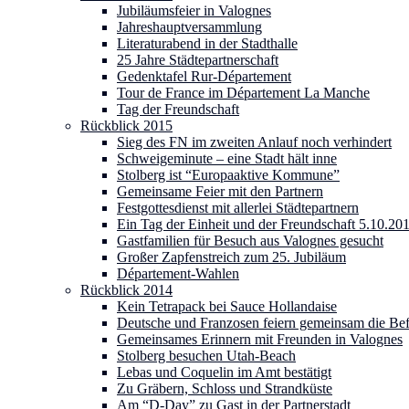
Jubiläumsfeier in Valognes
Jahreshauptversammlung
Literaturabend in der Stadthalle
25 Jahre Städtepartnerschaft
Gedenktafel Rur-Département
Tour de France im Département La Manche
Tag der Freundschaft
Rückblick 2015
Sieg des FN im zweiten Anlauf noch verhindert
Schweigeminute – eine Stadt hält inne
Stolberg ist “Europaaktive Kommune”
Gemeinsame Feier mit den Partnern
Festgottesdienst mit allerlei Städtepartnern
Ein Tag der Einheit und der Freundschaft 5.10.20
Gastfamilien für Besuch aus Valognes gesucht
Großer Zapfenstreich zum 25. Jubiläum
Département-Wahlen
Rückblick 2014
Kein Tetrapack bei Sauce Hollandaise
Deutsche und Franzosen feiern gemeinsam die Be
Gemeinsames Erinnern mit Freunden in Valognes
Stolberg besuchen Utah-Beach
Lebas und Coquelin im Amt bestätigt
Zu Gräbern, Schloss und Strandküste
Am “D-Day” zu Gast in der Partnerstadt