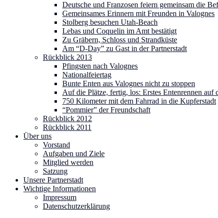
Deutsche und Franzosen feiern gemeinsam die Be
Gemeinsames Erinnern mit Freunden in Valognes
Stolberg besuchen Utah-Beach
Lebas und Coquelin im Amt bestätigt
Zu Gräbern, Schloss und Strandküste
Am “D-Day” zu Gast in der Partnerstadt
Rückblick 2013
Pfingsten nach Valognes
Nationalfeiertag
Bunte Enten aus Valognes nicht zu stoppen
Auf die Plätze, fertig, los: Erstes Entenrennen au
750 Kilometer mit dem Fahrrad in die Kupferstadt
“Pommier” der Freundschaft
Rückblick 2012
Rückblick 2011
Über uns
Vorstand
Aufgaben und Ziele
Mitglied werden
Satzung
Unsere Partnerstadt
Wichtige Informationen
Impressum
Datenschutzerklärung