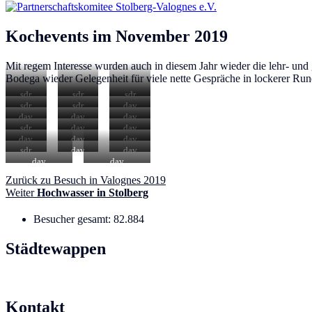
Kochevents im November 2019
Mit regem Interesse wurden auch in diesem Jahr wieder die lehr- u
Bodega wieder Gelegenheit für viele nette Gespräche in lockerer Run
sdr
sdr
sdr
sdr
sdr
dav
dav
dav
dav
sdr
dav
dav
dav
dav
dav
sdr
dav
dav
dav
dav
Beitragsnavigation
Vorheriger
Zurück
zu Besuch in Valognes 2019
Nächster
Beitrag:
Weiter
Hochwasser in Stolberg
Beitrag:
Besucher gesamt:
82.884
Städtewappen
Kontakt