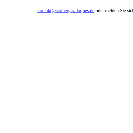
 eine E-Mail an
kontakt@stolberg-valognes.de
oder melden Sie sic