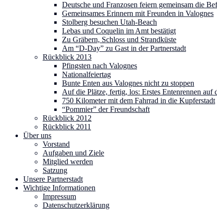
Deutsche und Franzosen feiern gemeinsam die Be
Gemeinsames Erinnern mit Freunden in Valognes
Stolberg besuchen Utah-Beach
Lebas und Coquelin im Amt bestätigt
Zu Gräbern, Schloss und Strandküste
Am “D-Day” zu Gast in der Partnerstadt
Rückblick 2013
Pfingsten nach Valognes
Nationalfeiertag
Bunte Enten aus Valognes nicht zu stoppen
Auf die Plätze, fertig, los: Erstes Entenrennen au
750 Kilometer mit dem Fahrrad in die Kupferstadt
“Pommier” der Freundschaft
Rückblick 2012
Rückblick 2011
Über uns
Vorstand
Aufgaben und Ziele
Mitglied werden
Satzung
Unsere Partnerstadt
Wichtige Informationen
Impressum
Datenschutzerklärung