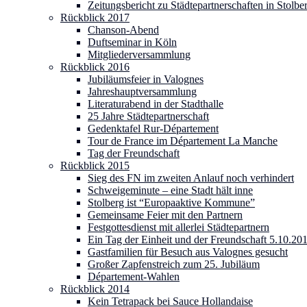
Zeitungsbericht zu Städtepartnerschaften in Stolbe
Rückblick 2017
Chanson-Abend
Duftseminar in Köln
Mitgliederversammlung
Rückblick 2016
Jubiläumsfeier in Valognes
Jahreshauptversammlung
Literaturabend in der Stadthalle
25 Jahre Städtepartnerschaft
Gedenktafel Rur-Département
Tour de France im Département La Manche
Tag der Freundschaft
Rückblick 2015
Sieg des FN im zweiten Anlauf noch verhindert
Schweigeminute – eine Stadt hält inne
Stolberg ist “Europaaktive Kommune”
Gemeinsame Feier mit den Partnern
Festgottesdienst mit allerlei Städtepartnern
Ein Tag der Einheit und der Freundschaft 5.10.20
Gastfamilien für Besuch aus Valognes gesucht
Großer Zapfenstreich zum 25. Jubiläum
Département-Wahlen
Rückblick 2014
Kein Tetrapack bei Sauce Hollandaise