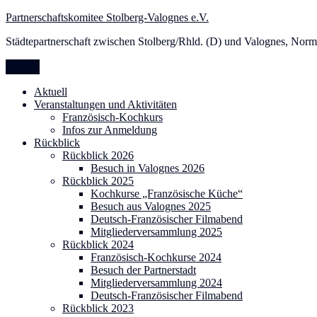
Zum
Partnerschaftskomitee Stolberg-Valognes e.V.
Inhalt
Städtepartnerschaft zwischen Stolberg/Rhld. (D) und Valognes, Norm
springen
Menü
Aktuell
Veranstaltungen und Aktivitäten
Französisch-Kochkurs
Infos zur Anmeldung
Rückblick
Rückblick 2026
Besuch in Valognes 2026
Rückblick 2025
Kochkurse „Französische Küche“
Besuch aus Valognes 2025
Deutsch-Französischer Filmabend
Mitgliederversammlung 2025
Rückblick 2024
Französisch-Kochkurse 2024
Besuch der Partnerstadt
Mitgliederversammlung 2024
Deutsch-Französischer Filmabend
Rückblick 2023