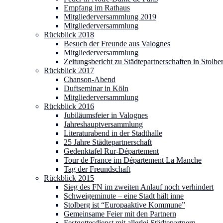
Empfang im Rathaus
Mitgliederversammlung 2019
Mitgliederversammlung
Rückblick 2018
Besuch der Freunde aus Valognes
Mitgliederversammlung
Zeitungsbericht zu Städtepartnerschaften in Stolbe
Rückblick 2017
Chanson-Abend
Duftseminar in Köln
Mitgliederversammlung
Rückblick 2016
Jubiläumsfeier in Valognes
Jahreshauptversammlung
Literaturabend in der Stadthalle
25 Jahre Städtepartnerschaft
Gedenktafel Rur-Département
Tour de France im Département La Manche
Tag der Freundschaft
Rückblick 2015
Sieg des FN im zweiten Anlauf noch verhindert
Schweigeminute – eine Stadt hält inne
Stolberg ist “Europaaktive Kommune”
Gemeinsame Feier mit den Partnern
Festgottesdienst mit allerlei Städtepartnern